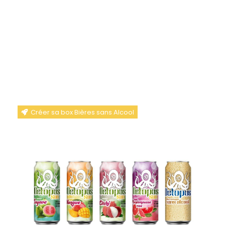
COMPOSE TA BOX BOX
DÉCOUVERTE – BIÈRES
SANS ALCOOL OCTOPUS
- 6 X 33 CL
Créer sa box Bières sans Alcool