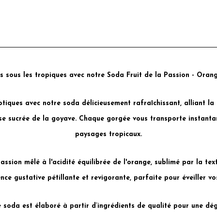
 sous les tropiques avec notre Soda Fruit de la Passion - Oran
iques avec notre soda délicieusement rafraîchissant, alliant la
esse sucrée de la goyave. Chaque gorgée vous transporte instanta
paysages tropicaux.
passion mêlé à l'acidité équilibrée de l'orange, sublimé par la t
ce gustative pétillante et revigorante, parfaite pour éveiller vos
re soda est élaboré à partir d’ingrédients de qualité pour une dé